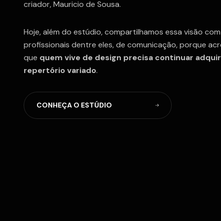
criador, Mauricio de Sousa.
Hoje, além do estúdio, compartilhamos essa visão com
profissionais dentre eles, de comunicação, porque ac
que
quem vive de design precisa continuar adqui
repertório variado
.
C
O
N
H
E
Ç
A
O
E
S
T
Ú
D
I
O