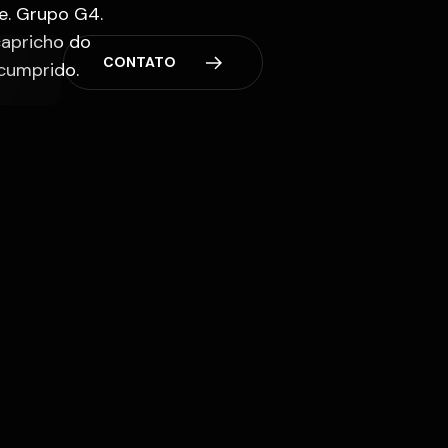
e. Grupo G4.
capricho do
C
O
N
T
A
T
O
cumprido.