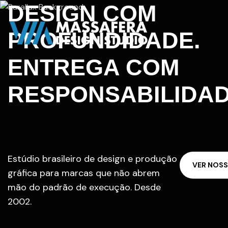
DESIGN COM
PROFUNDIDADE.
ENTREGA COM
RESPONSABILIDAD
Estúdio brasileiro de design e produção
V
E
R
N
O
S
S
gráfica para marcas que não abrem
mão do padrão de execução. Desde
2002.