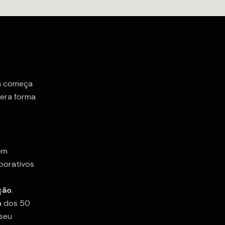
ia começa
 era forma
com
porativos
ção
.
a dos 50
 seu