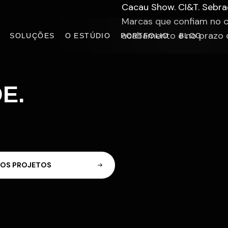
Cacau Show. CI&T. Sebra
Marcas que confiam no 
acabamento e no prazo 
SOLUÇÕES
O ESTÚDIO
PORTFOLIO
BLOG
E.
O
S
P
R
O
J
E
T
O
S