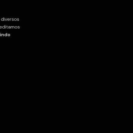
 diversos
reditamos
rindo